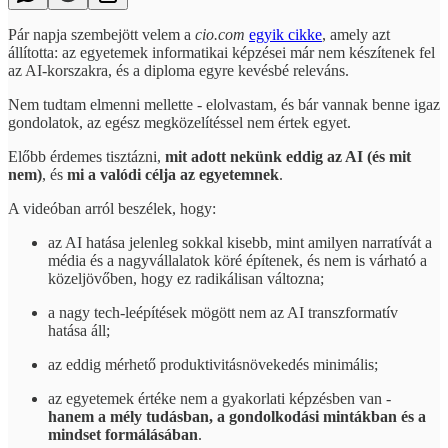
Pár napja szembejött velem a
cio.com
egyik cikke
, amely azt
állította: az egyetemek informatikai képzései már nem készítenek fel
az AI-korszakra, és a diploma egyre kevésbé releváns.
Nem tudtam elmenni mellette - elolvastam, és bár vannak benne igaz
gondolatok, az egész megközelítéssel nem értek egyet.
Előbb érdemes tisztázni,
mit adott nekünk eddig az AI (és mit
nem)
, és
mi a valódi célja az egyetemnek
.
A videóban arról beszélek, hogy:
az AI hatása jelenleg sokkal kisebb, mint amilyen narratívát a
média és a nagyvállalatok köré építenek, és nem is várható a
közeljövőben, hogy ez radikálisan változna;
a nagy tech-leépítések mögött nem az AI transzformatív
hatása áll;
az eddig mérhető produktivitásnövekedés minimális;
az egyetemek értéke nem a gyakorlati képzésben van -
hanem a mély tudásban, a gondolkodási mintákban és a
mindset formálásában
.