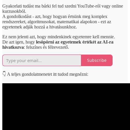
Gyakorlati tudást ma bárki fel tud szedni YouTube-ról vagy online
kurzusokból.
A gondolkodást - azt, hogy hogyan értsünk meg komplex
rendszereket, algoritmusokat, matematikai alapokon - ezt az
egyetemek adják hozzá a hivatásunkhoz.
Ez nem jelenti azt, hogy mindenkinek egyetemre kell mennie.
De azt igen, hogy
lesöpörni az egyetemek értékét az AI-ra
hivatkozva
: felszínes és félrevezető.
Subscribe
👇 A teljes gondolatmenetet itt tudod megnézni: