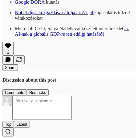
Google DORA
kutatás
Nobel-díjas közgazdász cáfolja az AI-jal
kapcsolatos túlzott
várakozásokat
Microsoft CEO, Satya Nadellaval készített interjúrészlet
az
AI-nak a globális GDP-re tett eddigi hatásáról
2
Share
Discussion about this post
Comments
Restacks
Top
Latest