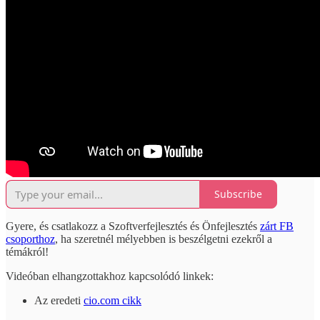
Subscribe
Gyere, és csatlakozz a Szoftverfejlesztés és Önfejlesztés
zárt FB
csoporthoz
, ha szeretnél mélyebben is beszélgetni ezekről a
témákról!
Videóban elhangzottakhoz kapcsolódó linkek:
Az eredeti
cio.com cikk