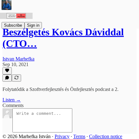
Subscribe
Sign in
Beszélgetés Kovács Dáviddal
(CTO…
Istvan Marhefka
Sep 10, 2021
Folytatódik a Szoftverfejlesztés és Önfejlesztés podcast a 2.
Listen →
Comments
© 2026 Marhefka István
·
Privacy
∙
Terms
∙
Collection notice