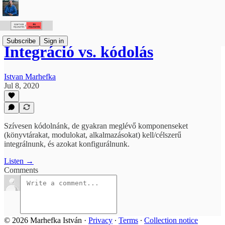
Subscribe
Sign in
Integráció vs. kódolás
Istvan Marhefka
Jul 8, 2020
Szívesen kódolnánk, de gyakran meglévő komponenseket
(könyvtárakat, modulokat, alkalmazásokat) kell/célszerű
integrálnunk, és azokat konfigurálnunk.
Listen →
Comments
© 2026 Marhefka István
·
Privacy
∙
Terms
∙
Collection notice