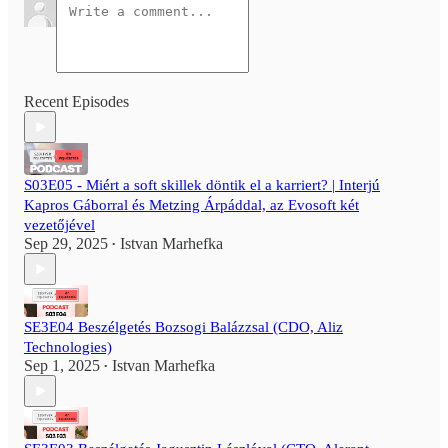
Recent Episodes
S03E05 - Miért a soft skillek döntik el a karriert? | Interjú
Kapros Gáborral és Metzing Árpáddal, az Evosoft két
vezetőjével
Sep 29, 2025
Istvan Marhefka
•
SE3E04 Beszélgetés Bozsogi Balázzsal (CDO, Aliz
Technologies)
Sep 1, 2025
Istvan Marhefka
•