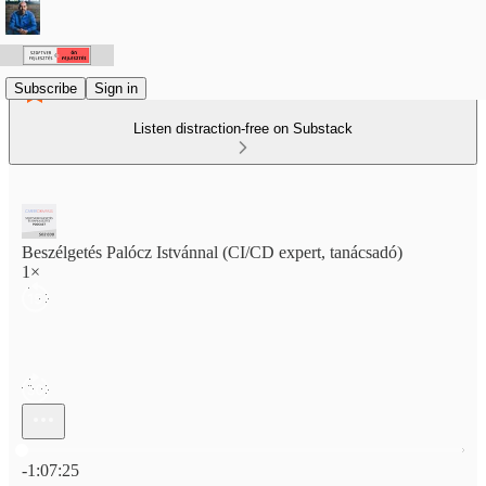
Subscribe
Sign in
Listen distraction-free on Substack
Beszélgetés Palócz Istvánnal (CI/CD expert, tanácsadó)
1×
Current time: 0:00 / Total time: -1:07:25
-1:07:25