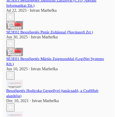
SE3E03 Beszélgetés Jagusztin Lászlóval (CTO, Alerant
Informatikai Zrt.)
Jul 22, 2025
Istvan Marhefka
•
SE3E02 Beszélgetés Pistár Zoltánnal (Navitasoft Zrt.)
Jun 30, 2025
Istvan Marhefka
•
SE3E01 Beszélgetés Máriás Zsigmonddal (LogiNet Systems
Kft.)
Jun 10, 2025
Istvan Marhefka
•
Beszélgetés Hodicska Gergellyel (tanácsadó, a CraftHub
alapítója)
Dec 10, 2021
Istvan Marhefka
•