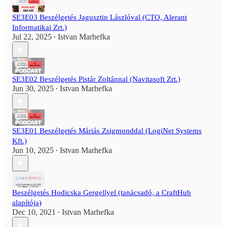
SE3E03 Beszélgetés Jagusztin Lászlóval (CTO, Alerant
Informatikai Zrt.)
Jul 22, 2025
Istvan Marhefka
•
SE3E02 Beszélgetés Pistár Zoltánnal (Navitasoft Zrt.)
Jun 30, 2025
Istvan Marhefka
•
SE3E01 Beszélgetés Máriás Zsigmonddal (LogiNet Systems
Kft.)
Jun 10, 2025
Istvan Marhefka
•
Beszélgetés Hodicska Gergellyel (tanácsadó, a CraftHub
alapítója)
Dec 10, 2021
Istvan Marhefka
•