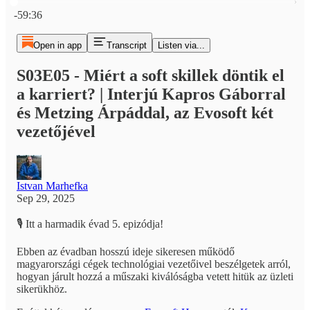
Current time: 0:00 / Total time: -59:36
-59:36
Open in app
Transcript
Listen via...
S03E05 - Miért a soft skillek döntik el
a karriert? | Interjú Kapros Gáborral
és Metzing Árpáddal, az Evosoft két
vezetőjével
Istvan Marhefka
Sep 29, 2025
🎙 Itt a harmadik évad 5. epizódja!
Ebben az évadban hosszú ideje sikeresen működő
magyarországi cégek technológiai vezetőivel beszélgetek arról,
hogyan járult hozzá a műszaki kiválóságba vetett hitük az üzleti
sikerükhöz.