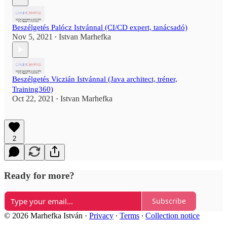
Beszélgetés Palócz Istvánnal (CI/CD expert, tanácsadó)
Nov 5, 2021
Istvan Marhefka
•
Beszélgetés Viczián Istvánnal (Java architect, tréner,
Training360)
Oct 22, 2021
Istvan Marhefka
•
2
Ready for more?
Subscribe
© 2026 Marhefka István
·
Privacy
∙
Terms
∙
Collection notice