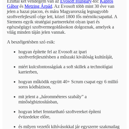
Ezúttal két vendégem van az
Evosoft Hungary
-tól:
Kapros
Gábor
és
Metzing Árpád
. Az Evosoft több mint 30 éve van
jelen a hazai piacon, és mára Magyarország legnagyobb
szoftverfejlesztő cége lett, közel 1800 fős mérnökcsapattal. A
Siemens egyik stratégiai partnereként olyan ipari és
egészségügyi szoftvermegoldásokon dolgoznak, amelyek a
világ minden táján jelen vannak.
A beszélgetésben szó esik:
hogyan építette fel az Evosoft az ipari
szoftverfejlesztésben a műszaki kiválóság kultúráját,
miért kulcsfontosságúak a soft skillek a technológiai
karrierben,
hogyan működik együtt 40+ Scrum csapat egy 6 millió
soros kódbázison,
mit jelent a „háromméteres szabály” a
minőségbiztosításban,
hogyan lehet fenntartható szoftvereket építeni
évtizedekre előre,
és milyen vezetői kihívásokkal jár egyszerre szakmailag