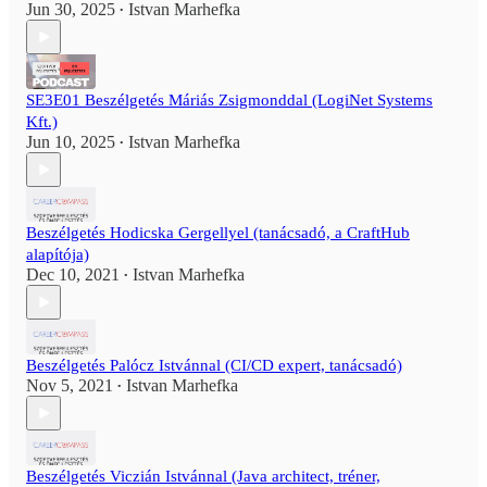
Jun 30, 2025
Istvan Marhefka
•
SE3E01 Beszélgetés Máriás Zsigmonddal (LogiNet Systems
Kft.)
Jun 10, 2025
Istvan Marhefka
•
Beszélgetés Hodicska Gergellyel (tanácsadó, a CraftHub
alapítója)
Dec 10, 2021
Istvan Marhefka
•
Beszélgetés Palócz Istvánnal (CI/CD expert, tanácsadó)
Nov 5, 2021
Istvan Marhefka
•
Beszélgetés Viczián Istvánnal (Java architect, tréner,