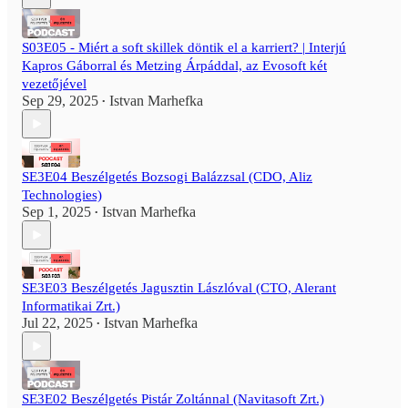
S03E05 - Miért a soft skillek döntik el a karriert? | Interjú
Kapros Gáborral és Metzing Árpáddal, az Evosoft két
vezetőjével
Sep 29, 2025
Istvan Marhefka
•
SE3E04 Beszélgetés Bozsogi Balázzsal (CDO, Aliz
Technologies)
Sep 1, 2025
Istvan Marhefka
•
SE3E03 Beszélgetés Jagusztin Lászlóval (CTO, Alerant
Informatikai Zrt.)
Jul 22, 2025
Istvan Marhefka
•
SE3E02 Beszélgetés Pistár Zoltánnal (Navitasoft Zrt.)