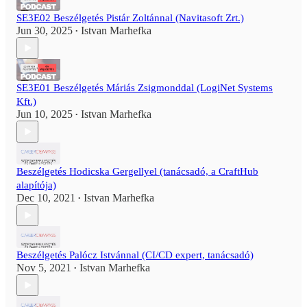
SE3E02 Beszélgetés Pistár Zoltánnal (Navitasoft Zrt.)
Jun 30, 2025
Istvan Marhefka
•
SE3E01 Beszélgetés Máriás Zsigmonddal (LogiNet Systems
Kft.)
Jun 10, 2025
Istvan Marhefka
•
Beszélgetés Hodicska Gergellyel (tanácsadó, a CraftHub
alapítója)
Dec 10, 2021
Istvan Marhefka
•
Beszélgetés Palócz Istvánnal (CI/CD expert, tanácsadó)
Nov 5, 2021
Istvan Marhefka
•