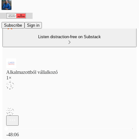
Subscribe
Sign in
Listen distraction-free on Substack
Alkalmazottból vállalkozó
1×
Current time: 0:00 / Total time: -48:06
-48:06