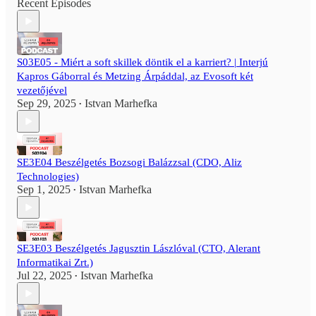
Recent Episodes
S03E05 - Miért a soft skillek döntik el a karriert? | Interjú
Kapros Gáborral és Metzing Árpáddal, az Evosoft két
vezetőjével
Sep 29, 2025
Istvan Marhefka
•
SE3E04 Beszélgetés Bozsogi Balázzsal (CDO, Aliz
Technologies)
Sep 1, 2025
Istvan Marhefka
•
SE3E03 Beszélgetés Jagusztin Lászlóval (CTO, Alerant
Informatikai Zrt.)
Jul 22, 2025
Istvan Marhefka
•